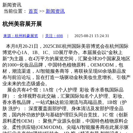
新闻资讯
当前位置：
首页
>>
新闻资讯
杭州美容展开展
来源：杭州科豪展览
|
关注：698
|
2025-08-21 15:24:31
本月8月20-21日，2025CBE杭州国际美容博览会在杭州国际
博览中心1A、1B、1C、1D展厅举办。本届展会以“金秋上
新”为主题，在4万平方的展览空间，汇聚全球20个国家及地区
的1000+化妆品品牌，中国特色植物原料，OEM/ODM，包
材，潮流渠道，AI智能服务商等，将联袂呈现60余场新品发
布与前沿论坛，旨在打造一场驱动金秋美妆生意增长、引领产
业未来的生态级盛会。
展会共有4个馆：
1A馆（个人护理 彩妆 香水香氛国际品
牌）： 全球视野在此交融，汇聚国际知名个人护理、彩妆、
香水香氛品牌，一站式触达前沿潮流与高端品质。
1B馆（护
肤 洗护）： 深度覆盖面部护理、身体清洁及发部护理全品
类，国内外功效护肤与基础护理巨头同台竞技。
1C 馆（创新
原料柔性OEM）： 聚焦产业源头创新，中国特色植物原料企
业、柔性供应链(OEM/ODM)、尖端AI智能服务商在此展示驱