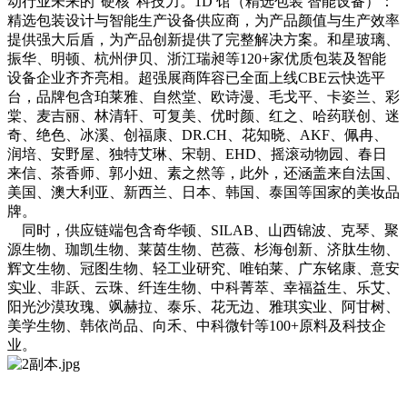
动行业未来的“硬核”科技力。
1D 馆（精选包装 智能设备）：
精选包装设计与智能生产设备供应商，为产品颜值与生产效率
提供强大后盾，为产品创新提供了完整解决方案。和星玻璃、
振华、明顿、杭州伊贝、浙江瑞昶等120+家优质包装及智能
设备企业齐齐亮相。
超强展商阵容已全面上线CBE云快选平
台，品牌包含珀莱雅、自然堂、欧诗漫、毛戈平、卡姿兰、彩
棠、麦吉丽、林清轩、可复美、优时颜、红之、哈药联创、迷
奇、绝色、冰溪、创福康、DR.CH、花知晓、AKF、佩冉、
润培、安野屋、独特艾琳、宋朝、EHD、摇滚动物园、春日
来信、茶香师、郭小妞、素之然等，此外，还涵盖来自法国、
美国、澳大利亚、新西兰、日本、韩国、泰国等国家的美妆品
牌。
同时，供应链端包含奇华顿、SILAB、山西锦波、克琴、聚
源生物、珈凯生物、莱茵生物、芭薇、杉海创新、济肽生物、
辉文生物、冠图生物、轻工业研究、唯铂莱、广东铭康、意安
实业、非跃、云珠、纤连生物、中科菁萃、幸福益生、乐艾、
阳光沙漠玫瑰、飒赫拉、泰乐、花无边、雅琪实业、阿甘树、
美学生物、韩依尚品、向禾、中科微针等100+原料及科技企
业。